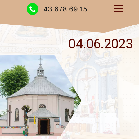
Przejdź
43 678 69 15
Togg
do
zawartości
Navig
Strona główna
04.06.2023
Intencje
Ogłoszenia
Kontakt