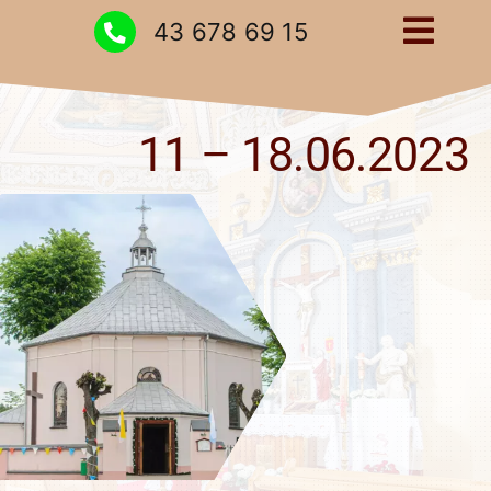
Przejdź
43 678 69 15
Togg
do
zawartości
Navig
Strona główna
11 – 18.06.2023
Intencje
Ogłoszenia
Kontakt