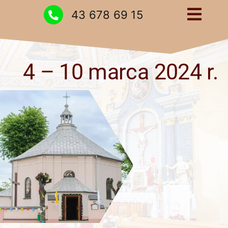
Przejdź
43 678 69 15
Togg
do
zawartości
Navig
Strona główna
4 – 10 marca 2024 r.
Intencje
Ogłoszenia
Kontakt