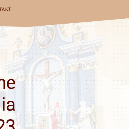
TAKT
ne
ia
23