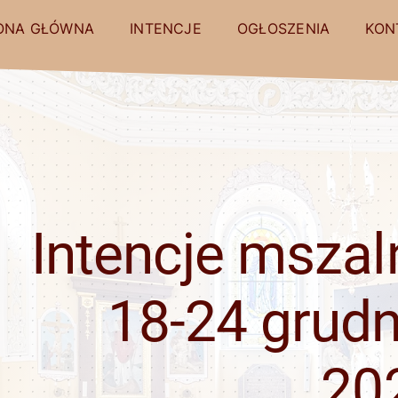
ONA GŁÓWNA
INTENCJE
OGŁOSZENIA
KON
Intencje mszal
18-24 grudn
20