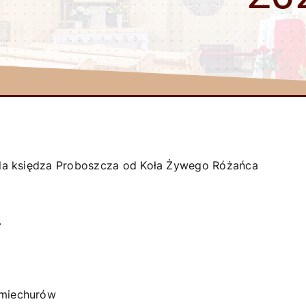
 dla księdza Proboszcza od Koła Żywego Różańca
.
Śmiechurów