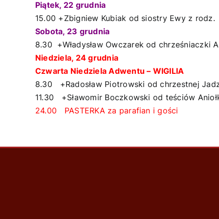
Piątek, 22 grudnia
15.00 +Zbigniew Kubiak od siostry Ewy z rodz.
Sobota, 23 grudnia
8.30 +Władysław Owczarek od chrześniaczki Ag
Niedziela, 24 grudnia
Czwarta Niedziela Adwentu – WIGILIA
8.30 +Radosław Piotrowski od chrzestnej Jad
11.30 +Sławomir Boczkowski od teściów Anioł
24.00 PASTERKA za parafian i gości