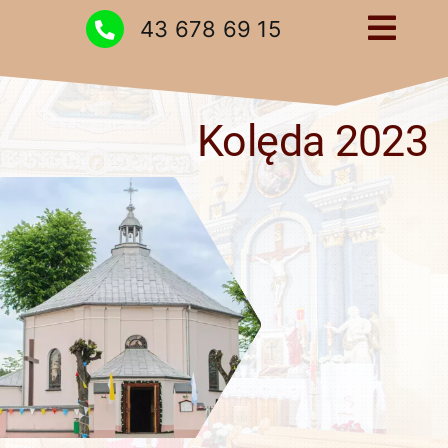
Przejdź
43 678 69 15
Togg
do
zawartości
Navig
Strona główna
Kolęda 2023
Intencje
Ogłoszenia
Kontakt